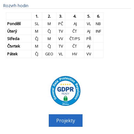
Rozvrh hodin
1.
2.
3.
4.
5.
6.
Pondělí
SL
M
PČ
AJ
VL
NB
Úterý
M
ČJ
TV
ČT
AJ
INF
Středa
ČJ
M
VV
ČT/PS
PŘ
Čtvrtek
M
ČJ
TV
ČT
AJ
Pátek
ČJ
GEO
VL
HV
VV
Projekty