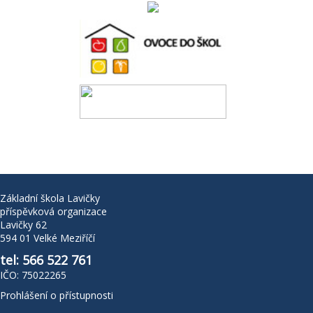
Základní škola Lavičky
příspěvková organizace
Lavičky 62
594 01 Velké Meziříčí
tel: 566 522 761
IČO: 75022265
Prohlášení o přístupnosti